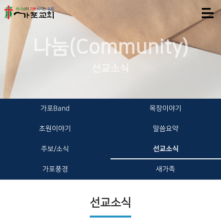
나눔(Community)
선교소식
가포Band
목장이야기
초원이야기
말씀요약
주보/소식
선교소식
가포풍경
새가족
선교소식