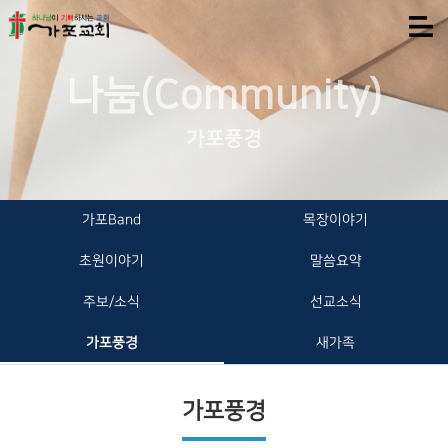
나눔(Community)
가포풍경
가포Band
목장이야기
초원이야기
말씀요약
주보/소식
선교소식
가포풍경
새가족
가포풍경