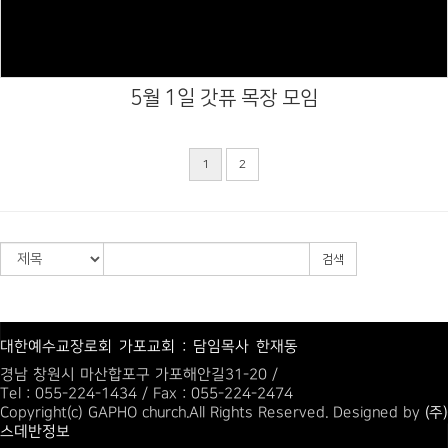
5월 1일 갓퓨 목장 모임
1
2
검색
대한예수교장로회 가포교회 : 담임목사 한재동
경남 창원시 마산합포구 가포해안길31-20 /
Tel : 055-224-1434 / Fax : 055-224-2474
Copyright(c) GAPHO church.All Rights Reserved. Designed by
(주)
스데반정보