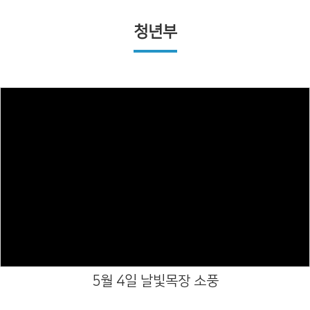
청년부
Views
5월 4일 날빛목장 소풍