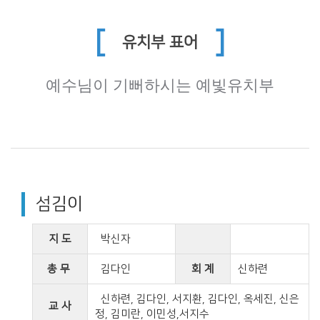
[
]
유치부 표어
예수님이 기뻐하시는 예빛유치부
섬김이
지 도
박신자
총 무
김다인
회 계
신하련
신하련, 김다인, 서지환, 김다인, 옥세진, 신은
교 사
정, 김미란, 이민성,서지수