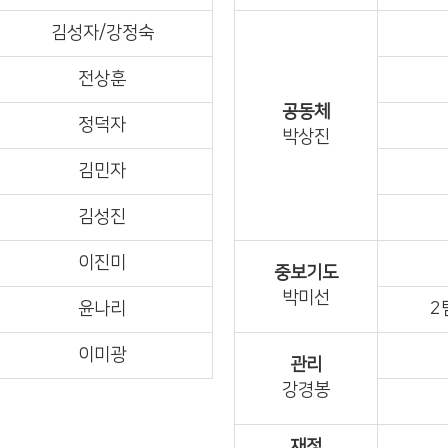
김성자/강정숙
전상훈
공동체
정덕자
박상진
김민자
김성진
이진미
중보기도
박미선
윤나리
2
이미광
관리
강경봉
재정