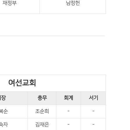
재정부
남정헌
여선교회
회장
총무
회계
서기
복순
조순희
-
-
숙자
김재은
-
-