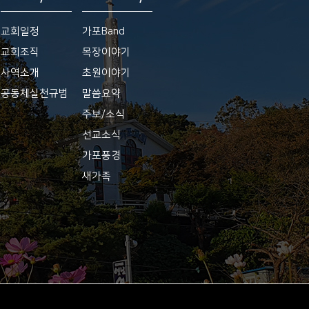
교회일정
가포Band
교회조직
목장이야기
사역소개
초원이야기
공동체실천규범
말씀요약
주보/소식
선교소식
가포풍경
새가족