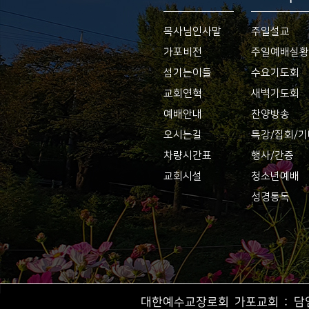
목사님인사말
주일설교
가포비전
주일예배실
섬기는이들
수요기도회
교회연혁
새벽기도회
예배안내
찬양방송
오시는길
특강/집회/
차량시간표
행사/간증
교회시설
청소년예배
성경통독
대한예수교장로회 가포교회 : 담