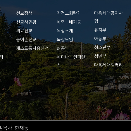
선교정책
가정교회란?
다음세대공지사
항
황
선교사현황
세축ㆍ네기둥
유치부
의료선교
목장소개
아동부
농어촌선교
목장모임
청소년부
게스트룸사용신청
삶공부
청년부
기타
세미나ㆍ컨퍼런
스
다음세대갤러리
임목사 한재동