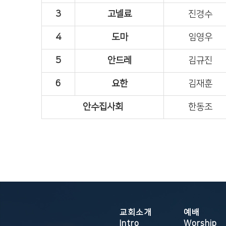
3
고넬료
진경수
4
도마
임영우
5
안드레
김규진
6
요한
김재훈
안수집사회
한동조
교회소개
예배
Intro
Worship