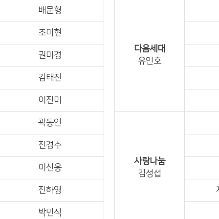
배문형
조미현
다음세대
권미경
유인호
김태진
이진미
곽동인
진경수
사랑나눔
이신웅
김성섭
진하영
박민식