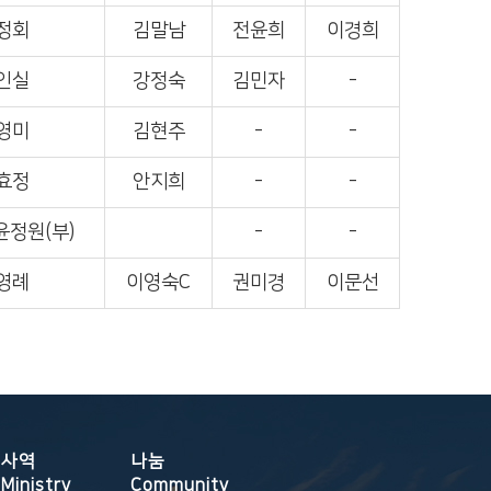
정회
김말남
전윤희
이경희
인실
강정숙
김민자
-
영미
김현주
-
-
효정
안지희
-
-
윤정원(부)
-
-
영례
이영숙C
권미경
이문선
사역
나눔
Ministry
Community