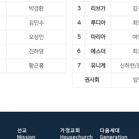
박경환
3
리브가
김
김민수
4
루디아
최
오상민
5
마리아
여
진하영
6
에스더
최
황근홍
7
유니게
신하련/
권사회
임
선교
가정교회
다음세대
Mission
Housechurch
Generation