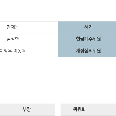
한재동
서기
남정헌
헌금계수위원
이창우 이동혁
재정심의위원
부장
위원회