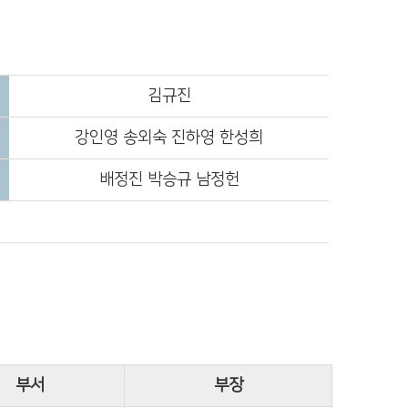
김규진
강인영 송외숙 진하영 한성희
배정진 박승규 남정헌
부서
부장