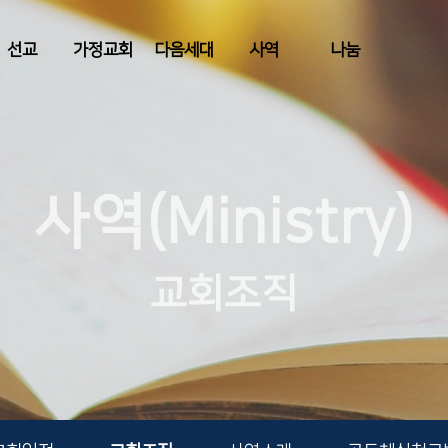
선교
가정교회
다음세대
사역
나눔
사역(Ministry)
교회조직