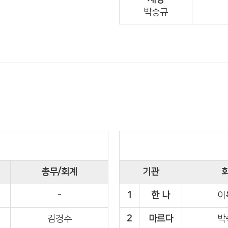
박승규
총무/회계
기관
-
1
한 나
이
김경수
2
마르다
박