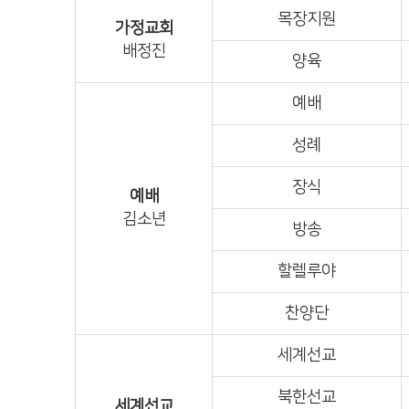
목장지원
가정교회
배정진
양육
예배
성례
장식
예배
김소년
방송
할렐루야
찬양단
세계선교
북한선교
세계선교