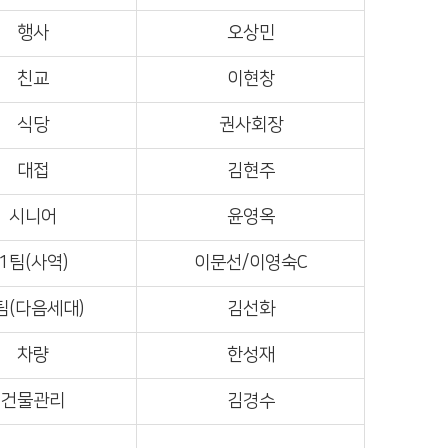
행사
오상민
친교
이현창
식당
권사회장
대접
김현주
시니어
윤영옥
1팀(사역)
이문선/이영숙C
팀(다음세대)
김선화
차량
한성재
건물관리
김경수