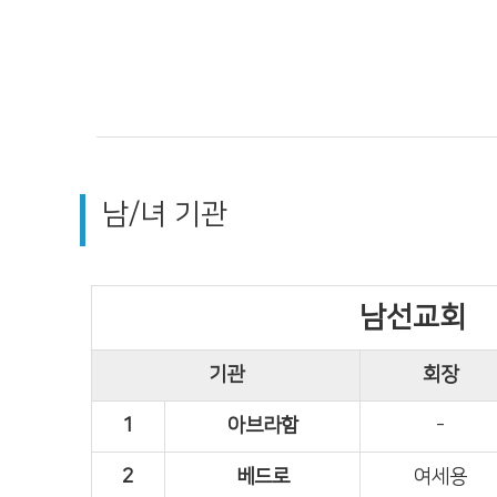
남/녀 기관
남선교회
기관
회장
1
아브라함
-
2
베드로
여세용