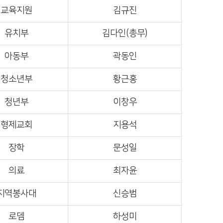
교육지원
김규진
유치부
김다인(총무)
아동부
곽동인
청소년부
황근홍
청년부
이창우
형제교회
지용석
장학
문성일
의료
최자윤
지역봉사대
신승범
로뎀
하성미