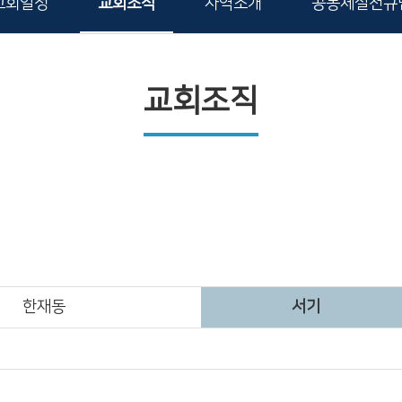
교회일정
교회조직
사역소개
공동체실천규
교회조직
한재동
서기