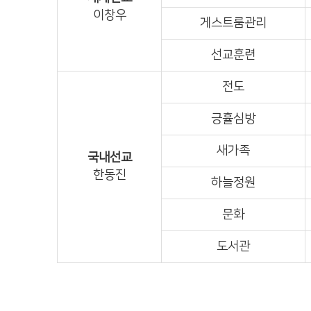
이창우
게스트룸관리
선교훈련
전도
긍휼심방
새가족
국내선교
한동진
하늘정원
문화
도서관