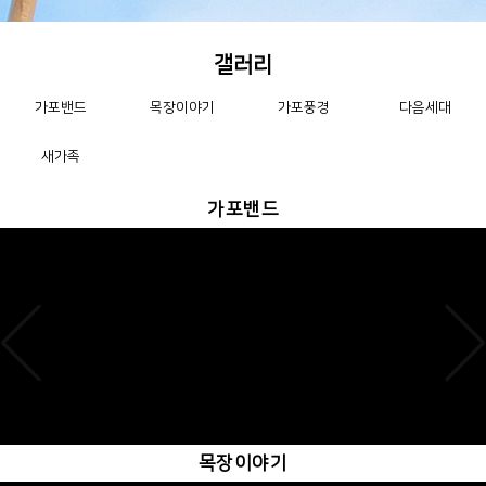
선교소식
[26.7.12] 김홍근/이경희 선교사 (독일)
목장이야기
[나리타목장 이야기:0731]:'염려의 반대는 믿음'
선교소식
[26.7.2]류동준/유소영 선교사(캄보디아/프놈펜)
갤러리
가포밴드
목장이야기
가포풍경
다음세대
선교소식
[26.7.1]최철호/김두향 선교사(시에라리온)
새가족
선교소식
[26.6.21] 김홍근/이경희 선교사 (독일)
가포밴드
선교소식
[26.6.21] 노태철/이춘희 선교사 (일본)
선교소식
[26.6.5] 최석봉/장애경 선교사 (캄보디아)
목장이야기