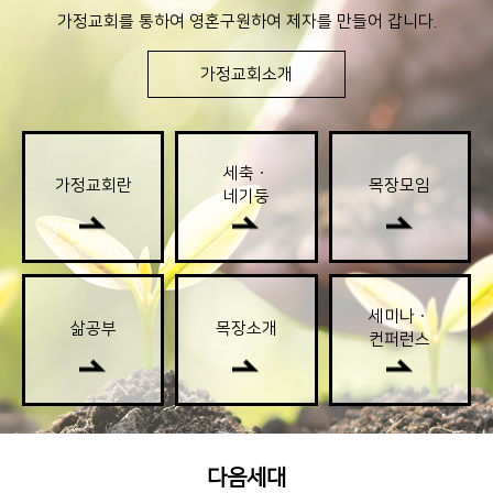
가정교회를 통하여 영혼구원하여 제자를 만들어 갑니다.
가정교회소개
세축ㆍ
가정교회란
목장모임
네기둥
세미나ㆍ
삶공부
목장소개
컨퍼런스
다음세대