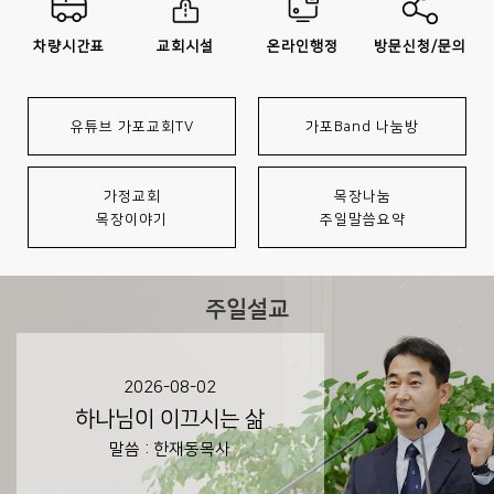
차량시간표
교회시설
온라인행정
방문신청/문의
유튜브 가포교회TV
가포Band 나눔방
가정교회
목장나눔
목장이야기
주일말씀요약
주일설교
2026-08-02
하나님이 이끄시는 삶
말씀 : 한재동목사