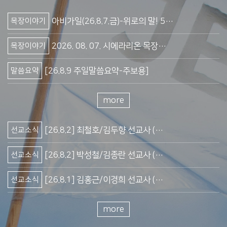
주보/소식
▣ 2026.7.12 주보
목장이야기
아비가일(26.8.7.금)-위로의 말! 5가지?
주보/소식
[교우소식]♡축!결혼♡ 박혜민양(박상열집사(샘물) 딸)-7/11
목장이야기
2026. 08. 07. 시에라리온 목장이야기
주보/소식
▣ 2026.7.5 주보
말씀요약
[26.8.9 주일말씀요약-주보용]
주보/소식
▣ 2026.6.28 주보
목장이야기
138회(8/2) 모로코갓뷰목장이야기
more
주보/소식
▣ 2026.6.21 주보
가포Band
[26.8.9 담소] 속사람 살리기 프로젝트(4)
선교소식
[26.8.2] 최철호/김두향 선교사 (시에라리온)
주보/소식
▣ 2026.6.14 주보
말씀요약
[26.8.2 주일말씀요약-주보용]
선교소식
[26.8.2] 박성철/김종란 선교사 (말레이지아)
가포Band
캄보디아 단기 선교는 축복입니다
선교소식
[26.8.1] 김홍근/이경희 선교사 (독일)
목장이야기
로이스목장 이야기 (20260731)
선교소식
[26.7.20] 오범석/정양숙 선교사 (베트남)
more
가포Band
[26.8.2주일] 식사 및 하늘정원 무료커피 제공