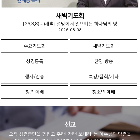
새벽기도회
[26.8.8(토)새벽] 절망에서 일으키는 하나님의 영
2026-08-08
수요기도회
새벽기도회
성경통독
찬양 방송
행사/간증
특강/집회/기타
청년 예배
청소년 예배
선교
오직 성령충만을 힘입고 주라! 가라! 보내라! 는 예수님의 명령을