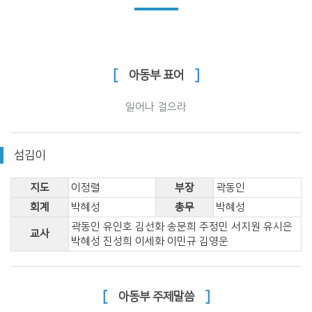
[
]
아동부 표어
일어나 걸으라
섬김이
지도
이정렬
부장
곽동인
회계
박혜성
총무
박혜성
곽동인 유인호 김선화 송문희 주정민 서지원 유시은
교사
박혜성 진성희 이세화 이민규 김영운
[
]
아동부 주제말씀