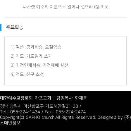
나사렛 예수의 이름으로 일어나 걸으라 (행 3:6)
주요활동
1) 말씀: 공과학습, 요절암송
2) 기도: 기도일기 쓰기
3) 가정연계학습: 가정예배 실천
4) 전도: 친구 초청
대한예수교장로회 가포교회 : 담임목사 한재동
경남 창원시 마산합포구 가포해안길31-20 /
Tel : 055-224-1434 / Fax : 055-224-2474
Copyright(c) GAPHO church.All Rights Reserved. Designed by
(주)
스데반정보