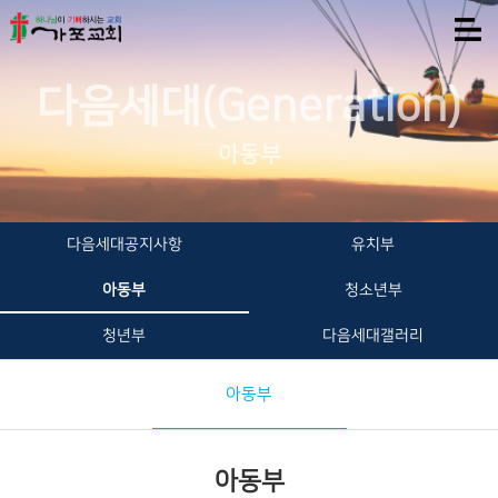
다음세대(Generation)
아동부
다음세대공지사항
유치부
아동부
청소년부
청년부
다음세대갤러리
아동부
아동부